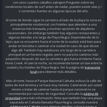
con unos cuantos caballos salvajes! Pregunte sobre las
condiciones locales de surf antes de nadar, pueden existir olas y /
o corrientes fuertes en algunas épocas del año.
Al norte de donde sigue la carretera al lado de la playa la zona es
principalmente residencial, con hoteles que atienden a una
estancia más tranquila, y muchas opciones de alquileres
vacacionales. Sin embargo también hay algunos restaurantes y
algunas tiendas a lo largo de Playa Negra. Dependiendo de lo
lejos que se encuentre hacía el norte de la ciudad, está bien para
andar en bicicleta o caminar a la ciudad en caso de que desee
algo alli. También hay autobuses a lo largo de la carretera
principal en un horario regular, pero no para los caminos más
pequeños después de que la carretera gira hacia el interior hacia
Hone Creek. Al caer la noche, se recomienda tomar un taxi entre la
ciudad y los hoteles de Playa Negra. Ver la página de
transporte
local
para obtener más detalles.
Más al norte, hacia el Parque Nacional Cahuita, incluso la calle de
lastre de 4x4 termina y se hace muy remota. Caminando por usted
mismo o tratar de caminar hasta el parque nacional no se
recomienda por razones de seguridad. Consulte la
página de
seguridad
para más información. Nota que también hay una playa
separada en Cahuita llamada Playa Negra, consulte nuestra
página para Cahuita
para obtener detalles sobre lugares e