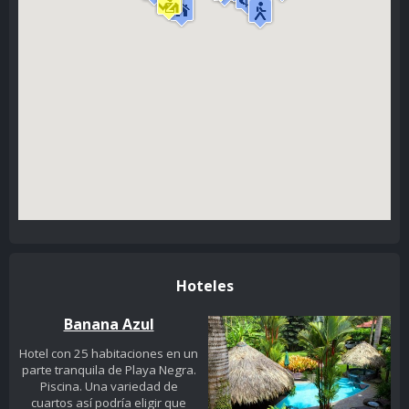
Hoteles
Banana Azul
Hotel con 25 habitaciones en un
parte tranquila de Playa Negra.
Piscina. Una variedad de
cuartos así podría eligir que