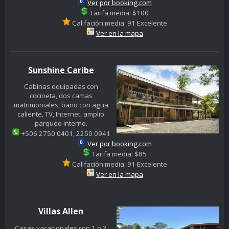
Ver por booking.com
Tarifa media: $100
Califación media: 91 Excelente
Ver en la mapa
Sunshine Caribe
Cabinas equipadas con
cocineta, dos camas
matrimoniales, baño con agua
caliente, TV, Internet, amplio
parqueo interno.
+506 2750 0401, 2250 0941
Ver por booking.com
Tarifa media: $85
Califación media: 91 Excelente
Ver en la mapa
Villas Allen
Casas vacacionales con 1 o 2