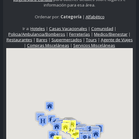
información para esa área.
Ordenar por:
Categoría
|
Alfabético
Ir a:
Hoteles
|
Casas Vacacionales
|
Comunidad
|
Policia/Ambulancia/Bomberos
|
Ferreterías
|
Medico/Bienestar
|
Restaurantes
|
Bares
|
Supermercados
|
Tours
|
Agente de Viajes
|
Compras Misceláneas
|
Servicios Misceláneas