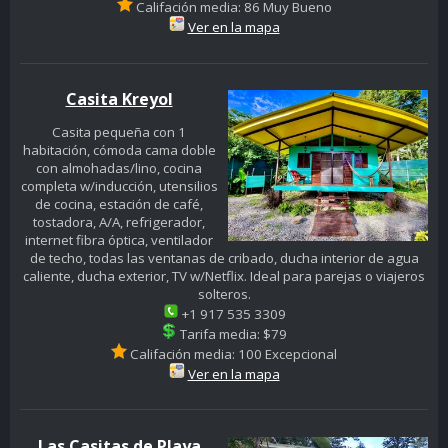
Califación media: 86 Muy Bueno
Ver en la mapa
Casita Kreyol
Casita pequeña con 1
habitación, cómoda cama doble
con almohadas/lino, cocina
completa w/inducción, utensilios
de cocina, estación de café,
tostadora, A/A, refrigerador,
internet fibra óptica, ventilador
de techo, todas las ventanas de cribado, ducha interior de agua
caliente, ducha exterior, TV w/Netflix. Ideal para parejas o viajeros
solteros.
+1 917 535 3309
Tarifa media: $79
Califación media: 100 Excepcional
Ver en la mapa
Las Casitas de Playa