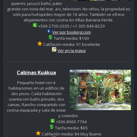
quieres: jacuzzi baño, patio
grande con vista del mar, a/c, television. No niños, la propiedad es
solo para huéspedes mayor de 16 años. También se ofrece
alojamientos con cocina en Villas Banana Verde.
+506 2750-2035 / +1 305 846-8220
Ver por booking.com
Tarifa media: $100
Califación media: 91 Excelente
Ver en la mapa
Cabinas Kuákua
Pequeño hotel con 6
habitaciones en un edificio de
dos pisos. Cada habitación
cuenta con baño privado, dos
camas. Rancho compartido con
cocina equipada y sala de estar
y comedor.
+506 8960 7794
Tarifa media: $65
Califación media: 84 Muy Bueno