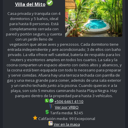
Villa del Mito
Casa privada y tranquila con 4
dormitorios y 5 baños, ideal
para hasta 8 personas. Está
completamente cerrada con
pared y portón seguro, y cuenta
con un jardín lleno de
vegetación que atrae aves y perezosos. Cada dormitorio tiene
entrada independiente y aire acondicionado; 3 de ellos con baño
privado. La villa ofrece wifi satelital, batería de respaldo para los
routers y escritorios amplios en todos los cuartos. La sala y la
cocina comparten un espacio abierto con cielos altos y abanicos, y
la cocina está bien equipada con todo lo necesario para preparar
y servir comidas. Afuera hay una terraza techada con parrilla de
gas y una mesa grande para comer, además de una sala exterior
y un rancho techado junto a la piscina. Cuando quieras ir a la
playa, son solo 5 minutos caminando hasta Playa Negra. Hay
parqueo dentro de la propiedad para hasta 3 vehículos.
+506 6461 4110
Ver por VRBO
Tarifa media: $245
Califación media: 99 Excepcional
Ver en la mapa