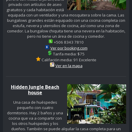
privado con artículos de aseo
gratuitos y cada habitación está
equipada con un ventilador y una mosquitera sobre la cama. Las
bungalows grandes están equipado con una cocina completa con
estufa, nevera y utensilios de cocina, así como una zona de
comedor. La bungalow chiquita tiene una nevera en la habitación,
pero no tiene un área de cocina y comedor.
+506 8343 7810
Ver por booking.com
Tarifa media: $75
Califación media: 91 Excelente
Ver en la mapa
Hidden Jungle Beach
house
Una casa de huéspedes
pequeño con cuatro
dormitorios. Hay 2 baños y una
cocina que va a compartir con
los otros huéspedes y los
dueños. También se puede alquilar la casa completa para un