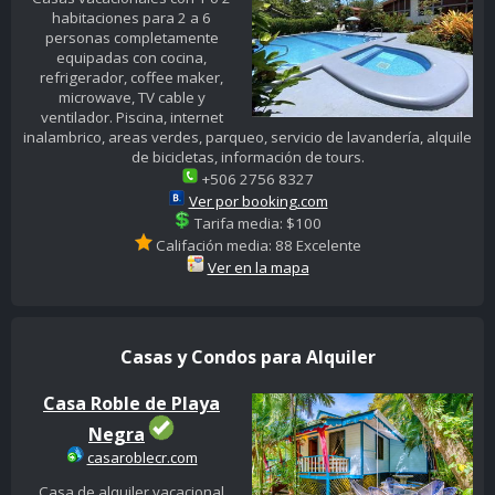
habitaciones para 2 a 6
personas completamente
equipadas con cocina,
refrigerador, coffee maker,
microwave, TV cable y
ventilador. Piscina, internet
inalambrico, areas verdes, parqueo, servicio de lavandería, alquile
de bicicletas, información de tours.
+506 2756 8327
Ver por booking.com
Tarifa media: $100
Califación media: 88 Excelente
Ver en la mapa
Casas y Condos para Alquiler
Casa Roble de Playa
Negra
casaroblecr.com
Casa de alquiler vacacional