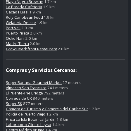
Playa Negra Brewing
1.7 km
La Parada Cafeteria
1.9 km
Cacao Huasi
1.9 km
Roly Caribbean Food
1.9 km
Gelateria Deelite
1.9 km
Port Vell
2.0 km
Puerto Pirata
2.0 km
Ocho Nani
2.0 km
Madre Tierra
2.0 km
Grow Beachfront Restaurant
2.0 km
Compras y Servicios Cercanos:
Super Banana Gourmet Market
27 meters
Almacen San Francisco
741 meters
El Puente-The Bridge
792 meters
Correos de CR
840 meters
Super SK
877 meters
Cámara de Turismo y Comercio del Caribe Sur
1.2 km
Policía de Puerto Viejo
1.2 km
Finca La Isla Botanical Jardin
1.3 km
Laboratorio Clínico Leysa
1.4 km
Centro Médico Aruma
1.4 km