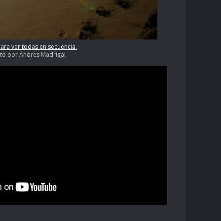
para ver todas en secuencia.
oto por Andres Madrigal