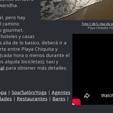
awandha.
l, pero hay
el camino
Foto 1 de 5. Haz clic 
Playa Chiquita. F
o gourmet.
hoteles y casas
alla de lo basico, deberá ir a
rte entre Playa Chiquita y
l (cada hora o menos durante el
s alquila bicicletas), taxi y
al
para obtener más detalles.
opa
|
Spa/Salón/Yoga
|
Agentes
dades
|
Restaurantes
|
Bares
|