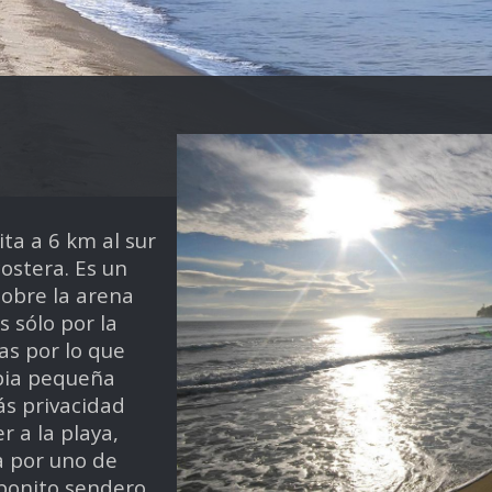
ta a 6 km al sur
costera. Es un
sobre la arena
 sólo por la
as por lo que
pia pequeña
ás privacidad
 a la playa,
a por uno de
 bonito sendero