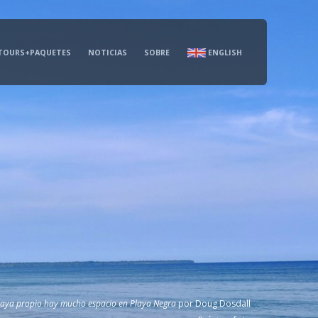
TOURS+PAQUETES
NOTICIAS
SOBRE
ENGLISH
 playa propio hay mucho espacio en Playa Negra
por
Doug Dosdall