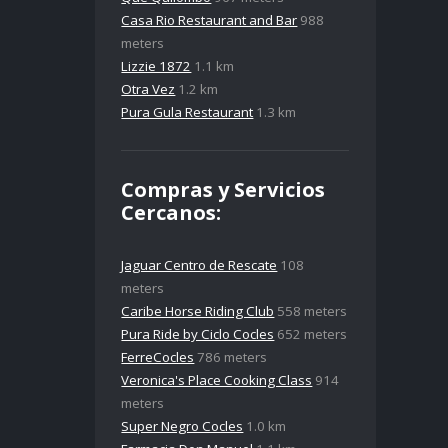
Casa Rio Restaurant and Bar
988
meters
Lizzie 1872
1.1 km
Otra Vez
1.2 km
Pura Gula Restaurant
1.3 km
Compras y Servicios
Cercanos:
Jaguar Centro de Rescate
108
meters
Caribe Horse Riding Club
558 meters
Pura Ride by Ciclo Cocles
652 meters
FerreCocles
786 meters
Veronica's Place Cooking Class
914
meters
Super Negro Cocles
1.0 km