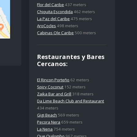
Flor del Caribe
437 meters
Chiquita Escondida
462 meters
La Paz del Caribe
475 meters
AroCocles
498 meters
Cabinas Ole Caribe
500 meters
Restaurantes y Bares
Cercanos:
El Rincon Porteño
62 meters
Spicy Coconut
152 meters
Zaika Bar and Grill
318 meters
Da Lime Beach Club and Restaurant
434 meters
Gigi Beach
569 meters
Pecora Nera
659 meters
La Nena
754 meters
Que Quilombo
967 meters