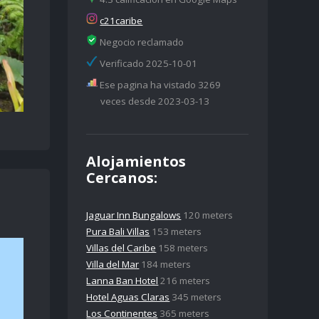
c21caribe
Negocio reclamado
Verificado 2025-10-01
Ese pagina ha vistado 3269
veces desde 2023-03-13
Alojamientos
Cercanos:
Jaguar Inn Bungalows
120 meters
Pura Bali Villas
153 meters
Villas del Caribe
158 meters
Villa del Mar
184 meters
Lanna Ban Hotel
216 meters
Hotel Aguas Claras
345 meters
Los Continentes
365 meters