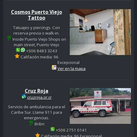
Cosmos Puerto Viejo
Tattoo
Tatuajes y piercings. Con
reserva previa o walk-in.
Inside Puerto Viejo Shops on
main street, Puerto Viejo
+506 8483 3243
Califación media: 96
Excepcional
Ver en la mapa
Cruz Roja
cruzroja.or.cr
Servicio de ambulancia para el
Caribe Sur. Llame 911 para
emergencias.
Bribri
+506 2751 0141
Califación media: 96 Excepcional