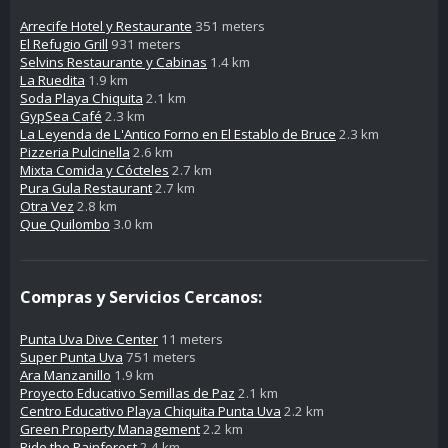
Arrecife Hotel y Restaurante
351 meters
El Refugio Grill
931 meters
Selvins Restaurante y Cabinas
1.4 km
La Ruedita
1.9 km
Soda Playa Chiquita
2.1 km
GypSea Café
2.3 km
La Leyenda de L'Antico Forno en El Establo de Bruce
2.3 km
Pizzeria Pulcinella
2.6 km
Mixta Comida y Cócteles
2.7 km
Pura Gula Restaurant
2.7 km
Otra Vez
2.8 km
Que Quilombo
3.0 km
Compras y Servicios Cercanos:
Punta Uva Dive Center
11 meters
Super Punta Uva
751 meters
Ara Manzanillo
1.9 km
Proyecto Educativo Semillas de Paz
2.1 km
Centro Educativo Playa Chiquita Punta Uva
2.2 km
Green Property Management
2.2 km
Ride the Rainforest
2.4 km