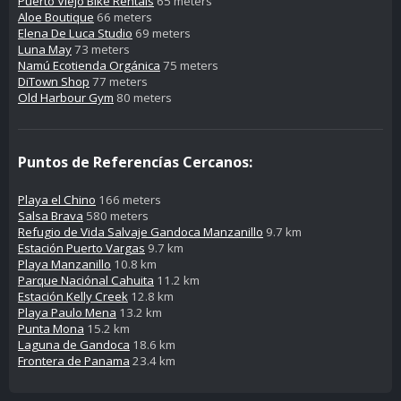
Puerto Viejo Bike Rentals
65 meters
Aloe Boutique
66 meters
Elena De Luca Studio
69 meters
Luna May
73 meters
Namú Ecotienda Orgánica
75 meters
DiTown Shop
77 meters
Old Harbour Gym
80 meters
Puntos de Referencías Cercanos:
Playa el Chino
166 meters
Salsa Brava
580 meters
Refugio de Vida Salvaje Gandoca Manzanillo
9.7 km
Estación Puerto Vargas
9.7 km
Playa Manzanillo
10.8 km
Parque Naciónal Cahuita
11.2 km
Estación Kelly Creek
12.8 km
Playa Paulo Mena
13.2 km
Punta Mona
15.2 km
Laguna de Gandoca
18.6 km
Frontera de Panama
23.4 km