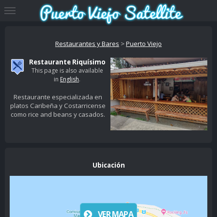
Restaurantes y Bares
>
Puerto Viejo
Restaurante Riquísimo
This page is also available
in
English
.
Restaurante especializada en
platos Caribeña y Costarricense
como rice and beans y casados.
Ubicación
VER MAPA