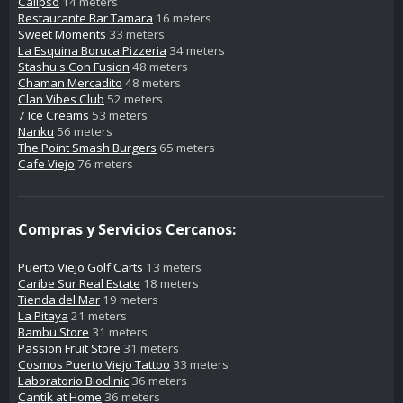
Calipso
14 meters
Restaurante Bar Tamara
16 meters
Sweet Moments
33 meters
La Esquina Boruca Pizzeria
34 meters
Stashu's Con Fusion
48 meters
Chaman Mercadito
48 meters
Clan Vibes Club
52 meters
7 Ice Creams
53 meters
Nanku
56 meters
The Point Smash Burgers
65 meters
Cafe Viejo
76 meters
Compras y Servicios Cercanos:
Puerto Viejo Golf Carts
13 meters
Caribe Sur Real Estate
18 meters
Tienda del Mar
19 meters
La Pitaya
21 meters
Bambu Store
31 meters
Passion Fruit Store
31 meters
Cosmos Puerto Viejo Tattoo
33 meters
Laboratorio Bioclinic
36 meters
Cantik at Home
36 meters