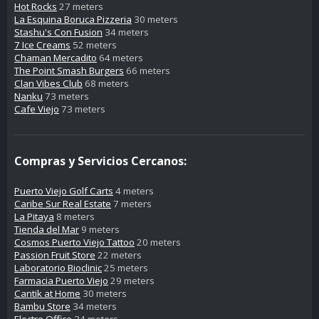
Hot Rocks
27 meters
La Esquina Boruca Pizzeria
30 meters
Stashu's Con Fusion
34 meters
7 Ice Creams
52 meters
Chaman Mercadito
64 meters
The Point Smash Burgers
66 meters
Clan Vibes Club
68 meters
Nanku
73 meters
Cafe Viejo
73 meters
Compras y Servicios Cercanos:
Puerto Viejo Golf Carts
4 meters
Caribe Sur Real Estate
7 meters
La Pitaya
8 meters
Tienda del Mar
9 meters
Cosmos Puerto Viejo Tattoo
20 meters
Passion Fruit Store
22 meters
Laboratorio Bioclinic
25 meters
Farmacia Puerto Viejo
29 meters
Cantik at Home
30 meters
Bambu Store
34 meters
Electro Office
34 meters