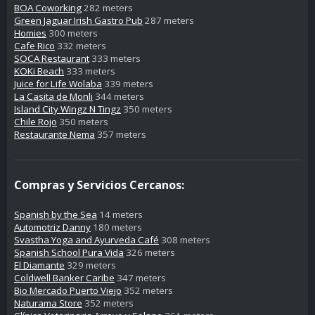
BOA Coworking
282 meters
Green Jaguar Irish Gastro Pub
287 meters
Homies
300 meters
Cafe Rico
332 meters
SOCA Restaurant
333 meters
KOKi Beach
333 meters
Juice for Life Wolaba
339 meters
La Casita de Monli
344 meters
Island City Wingz N Tingz
350 meters
Chile Rojo
350 meters
Restaurante Nema
357 meters
Compras y Servicios Cercanos:
Spanish by the Sea
14 meters
Automotriz Danny
180 meters
Svastha Yoga and Ayurveda Café
308 meters
Spanish School Pura Vida
326 meters
El Diamante
329 meters
Coldwell Banker Caribe
347 meters
Bio Mercado Puerto Viejo
352 meters
Naturama Store
352 meters