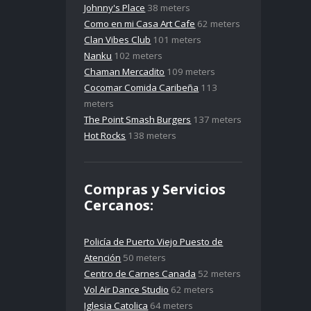
Johnny's Place
38 meters
Como en mi Casa Art Cafe
62 meters
Clan Vibes Club
101 meters
Nanku
102 meters
Chaman Mercadito
109 meters
Cocomar Comida Caribeña
113
meters
The Point Smash Burgers
137 meters
Hot Rocks
138 meters
Compras y Servicios
Cercanos:
Policía de Puerto Viejo Puesto de
Atención
50 meters
Centro de Carnes Canada
52 meters
Vol Air Dance Studio
62 meters
Iglesia Catolica
64 meters