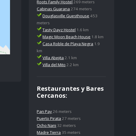
Roots Family Hostel
269 meters
Cabinas Guarana
274 meters
Douglasville Guesthouse
453
meters
Tasty Dayz Hostel
1.6 km
Magic Moon Beach House
1.8 km
Casa Roble de Playa Negra
1.9
km
Villa Abejita
2.1 km
Villa del Mito
2.2 km
Restaurantes y Bares
Cercanos:
Pan Pay
26 meters
Puerto Pirata
27 meters
Ocho Nani
32 meters
Madre Tierra
35 meters