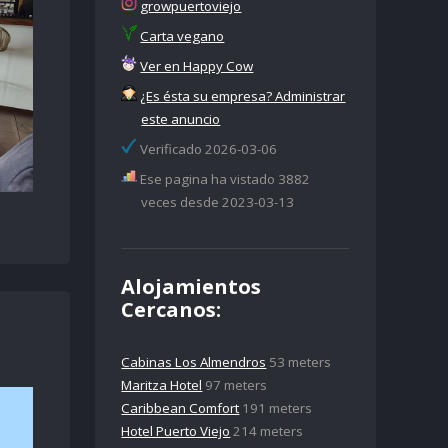
growpuertoviejo
Carta vegano
Ver en Happy Cow
¿Es ésta su empresa? Administrar
este anuncio
Verificado 2026-03-06
Ese pagina ha vistado 3882
veces desde 2023-03-13
Alojamientos
Cercanos:
Cabinas Los Almendros
53 meters
Maritza Hotel
97 meters
Caribbean Comfort
191 meters
Hotel Puerto Viejo
214 meters