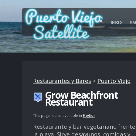
INICIO
MA
Restaurantes y Bares
>
Puerto Viejo
Grow Beachfront
Restaurant
This page is also available in
English
.
Restaurante y bar vegetariano frente
la playa. Sirve desayunos, comidas y