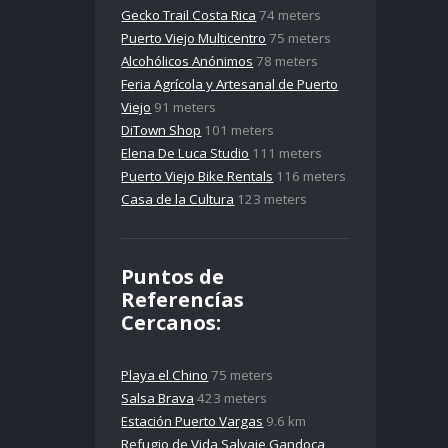
Gecko Trail Costa Rica
74 meters
Puerto Viejo Multicentro
75 meters
Alcohólicos Anónimos
78 meters
Feria Agrícola y Artesanal de Puerto
Viejo
91 meters
DiTown Shop
101 meters
Elena De Luca Studio
111 meters
Puerto Viejo Bike Rentals
116 meters
Casa de la Cultura
123 meters
Puntos de
Referencías
Cercanos:
Playa el Chino
75 meters
Salsa Brava
423 meters
Estación Puerto Vargas
9.6 km
Refugio de Vida Salvaje Gandoca