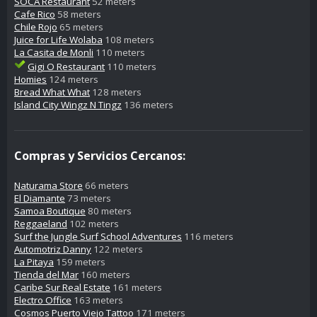
SOCA Restaurant
52 meters
Cafe Rico
58 meters
Chile Rojo
65 meters
Juice for Life Wolaba
108 meters
La Casita de Monli
110 meters
Gigi O Restaurant
110 meters
Homies
124 meters
Bread What What
128 meters
Island City Wingz N Tingz
136 meters
Compras y Servicios Cercanos:
Naturama Store
66 meters
El Diamante
73 meters
Samoa Boutique
80 meters
Reggaeland
102 meters
Surf the Jungle Surf School Adventures
116 meters
Automotriz Danny
122 meters
La Pitaya
159 meters
Tienda del Mar
160 meters
Caribe Sur Real Estate
161 meters
Electro Office
163 meters
Cosmos Puerto Viejo Tattoo
171 meters