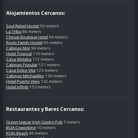
Alojamientos Cercanos:
Soul Rebel Hostel
50 meters
La Tribu
86 meters
Chinuk Boutique Hotel
94 meters
Roots Family Hostel
95 meters
Cabinas Mor
96 meters
Hotel Tropical
110 meters
Casa Wolaba
112 meters
Cabinas Popular
121 meters
Casa Dolce Vita
125 meters
Cabinas Mitchaelles
130 meters
Hotel Puerto Viejo
132 meters
Hotel Infiniti
153 meters
Restaurantes y Bares Cercanos:
Green Jaguar Irish Gastro Pub
7 meters
BOA Coworking
10 meters
KOKi Beach
46 meters