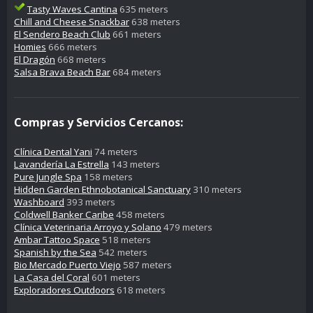
Tasty Waves Cantina
635 meters
Chill and Cheese Snackbar
638 meters
El Sendero Beach Club
661 meters
Homies
666 meters
El Dragón
668 meters
Salsa Brava Beach Bar
684 meters
Compras y Servicios Cercanos:
Clínica Dental Yani
74 meters
Lavandería La Estrella
143 meters
Pure Jungle Spa
158 meters
Hidden Garden Ethnobotanical Sanctuary
310 meters
Washboard
393 meters
Coldwell Banker Caribe
458 meters
Clínica Veterinaria Arroyo y Solano
479 meters
Ambar Tattoo Space
518 meters
Spanish by the Sea
542 meters
Bio Mercado Puerto Viejo
587 meters
La Casa del Coral
601 meters
Exploradores Outdoors
618 meters