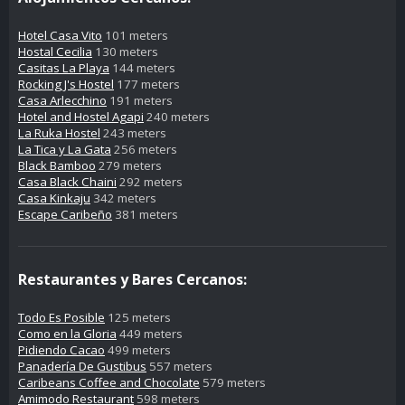
Hotel Casa Vito
101 meters
Hostal Cecilia
130 meters
Casitas La Playa
144 meters
Rocking J's Hostel
177 meters
Casa Arlecchino
191 meters
Hotel and Hostel Agapi
240 meters
La Ruka Hostel
243 meters
La Tica y La Gata
256 meters
Black Bamboo
279 meters
Casa Black Chaini
292 meters
Casa Kinkaju
342 meters
Escape Caribeño
381 meters
Restaurantes y Bares Cercanos:
Todo Es Posible
125 meters
Como en la Gloria
449 meters
Pidiendo Cacao
499 meters
Panadería De Gustibus
557 meters
Caribeans Coffee and Chocolate
579 meters
Amimodo Restaurant
598 meters