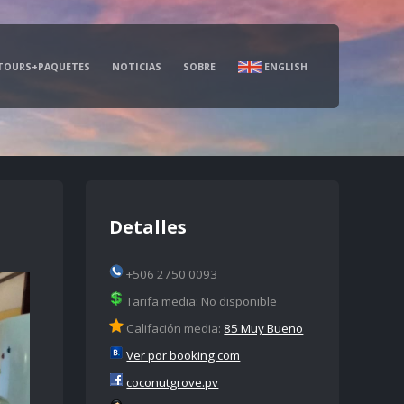
TOURS+PAQUETES
NOTICIAS
SOBRE
ENGLISH
Detalles
+506 2750 0093
Tarifa media: No disponible
Califación media:
85 Muy Bueno
Ver por booking.com
coconutgrove.pv