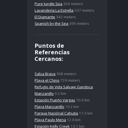
Pure Jungle Spa
326 meters
Lavandería La Estrella
337 meters
El Diamante
342 meters
Spanish by the Sea
395 meters
Puntos de
Referencías
Cercanos:
Salsa Brava
368 meters
Playa el Chino
729 meters
Refugio de Vida Salvaje Gandoca
Manzanillo
9.2 km
Estación Puerto Vargas
10.0 km
Playa Manzanillo
10.2 km
Parque Naciónal Cahuita
11.5 km
Playa Paulo Mena
12.6 km
Estación Kelly Creek
13.1 km