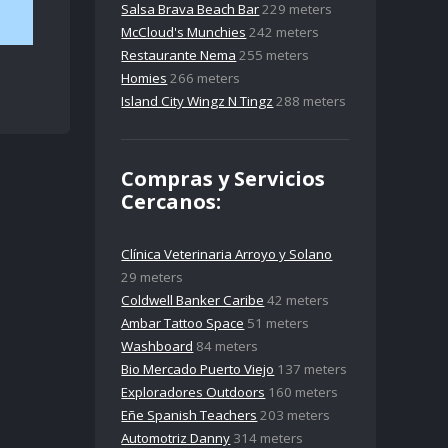
Salsa Brava Beach Bar
229 meters
McCloud's Munchies
242 meters
Restaurante Nema
255 meters
Homies
266 meters
Island City Wingz N Tingz
288 meters
Compras y Servicios
Cercanos:
Clínica Veterinaria Arroyo y Solano
29 meters
Coldwell Banker Caribe
42 meters
Ambar Tattoo Space
51 meters
Washboard
84 meters
Bio Mercado Puerto Viejo
137 meters
Exploradores Outdoors
160 meters
Eñe Spanish Teachers
203 meters
Automotriz Danny
314 meters