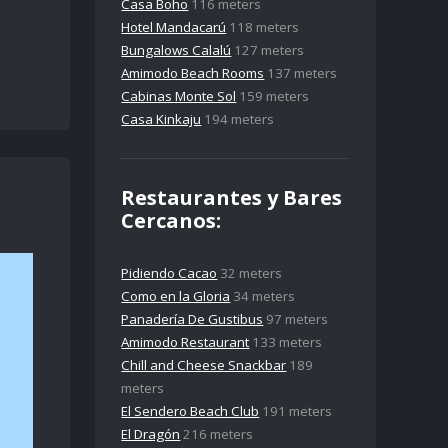
Casa Boho
116 meters
Hotel Mandacarú
118 meters
Bungalows Calalú
127 meters
Amimodo Beach Rooms
137 meters
Cabinas Monte Sol
159 meters
Casa Kinkaju
194 meters
Restaurantes y Bares
Cercanos:
Pidiendo Cacao
32 meters
Como en la Gloria
34 meters
Panadería De Gustibus
97 meters
Amimodo Restaurant
133 meters
Chill and Cheese Snackbar
189
meters
El Sendero Beach Club
191 meters
El Dragón
216 meters