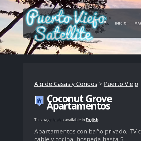
INICIO
MA
Alq de Casas y Condos
>
Puerto Viejo
Coconut Grove
Apartamentos
This page is also available in
English
.
Apartamentos con baño privado, TV 
cable y cocina, hospeda hasta 5