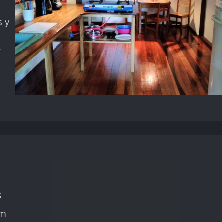
 y
,
s
om