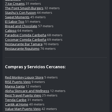
7 Ice Creams
31 meters
The Point Smash Burgers
32 meters
Stashu's Con Fusion
44 meters
Sweet Moments
45 meters
El Sabor Tico
51 meters
Bread and Chocolate
57 meters
Calipso
64 meters
Paradise Comida Caribeña
68 meters
Cocomar Comida Caribeña
69 meters
Restaurante Bar Tamara
70 meters
Restaurante Riquísimo
76 meters
Compras y Servicios Cercanos:
Red Monkey Liquor Store
5 meters
RISE Puerto Viejo
9 meters
Marea Santa
12 meters
Aloha Skincare and Wellness
12 meters
Best Travel Puerto Viejo
25 meters
Tienda Caribe
31 meters
Cantik at Home
40 meters
Value Mart Puerto Viejo
42 meters