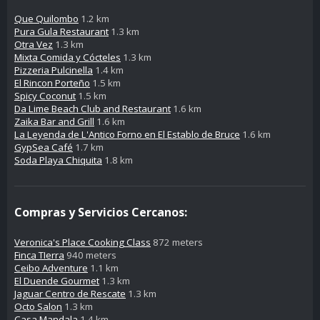
Que Quilombo
1.2 km
Pura Gula Restaurant
1.3 km
Otra Vez
1.3 km
Mixta Comida y Cócteles
1.3 km
Pizzeria Pulcinella
1.4 km
El Rincon Porteño
1.5 km
Spicy Coconut
1.5 km
Da Lime Beach Club and Restaurant
1.6 km
Zaika Bar and Grill
1.6 km
La Leyenda de L'Antico Forno en El Establo de Bruce
1.6 km
GypSea Café
1.7 km
Soda Playa Chiquita
1.8 km
Compras y Servicios Cercanos:
Veronica's Place Cooking Class
872 meters
Finca TIerra
940 meters
Ceibo Adventure
1.1 km
El Duende Gourmet
1.3 km
Jaguar Centro de Rescate
1.3 km
Octo Salon
1.3 km
Casa Mandala
1.4 km