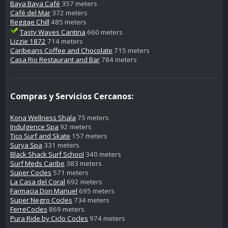
Baya Baya Café
357 meters
Café del Mar
372 meters
Reggae Chill
485 meters
Tasty Waves Cantina
660 meters
Lizzie 1872
714 meters
Caribeans Coffee and Chocolate
715 meters
Casa Rio Restaurant and Bar
784 meters
Compras y Servicios Cercanos:
Kona Wellness Shala
75 meters
Indulgence Spa
92 meters
Tico Surf and Skate
157 meters
Surya Spa
331 meters
Black Shack Surf School
340 meters
Surf Meds Caribe
383 meters
Super Cocles
571 meters
La Casa del Coral
692 meters
Farmacia Don Manuel
695 meters
Super Negro Cocles
734 meters
FerreCocles
869 meters
Pura Ride by Ciclo Cocles
974 meters