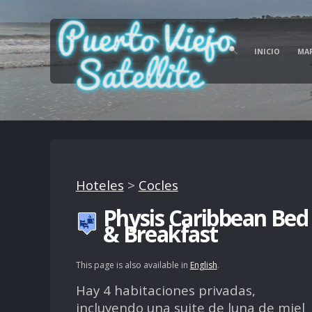
INICIO
MA
Hoteles
>
Cocles
Physis Caribbean Bed
& Breakfast
This page is also available in
English
.
Hay 4 habitaciones privadas,
incluyendo una suite de luna de miel