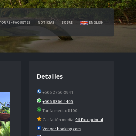
TOURS+PAQUETES
NOTICIAS
SOBRE
ENGLISH
Detalles
+506 2750-0941
+506 8866 4405
Tarifa media: $100
Califación media:
96 Excepcional
Ver por booking.com