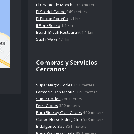
El Chante de Moncho
933 meters
El Sol del Caribe
949 meters
El Rincon Porteño
1.1 km
Il Fiore Rosso
1.1 km
Beach Break Restaurant
1.1 km
Sushi Wave
1.1 km
Compras y Servicios
Cercanos:
Super Negro Cocles
111 meters
Farmacia Don Manuel
128 meters
Super Cocles
260 meters
FerreCocles
322 meters
Pura Ride by Ciclo Cocles
460 meters
Caribe Horse Riding Club
553 meters
Indulgence Spa
851 meters
Kona Wellness Shala
893 meters