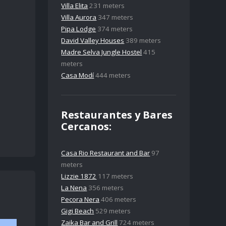
Villa Elita
231 meters
Villa Aurora
347 meters
Pipa Lodge
374 meters
David Valley Houses
389 meters
Madre Selva Jungle Hostel
415
meters
Casa Modí
444 meters
Restaurantes y Bares
Cercanos:
Casa Rio Restaurant and Bar
97
meters
Lizzie 1872
117 meters
La Nena
356 meters
Pecora Nera
406 meters
Gigi Beach
529 meters
Zaika Bar and Grill
724 meters