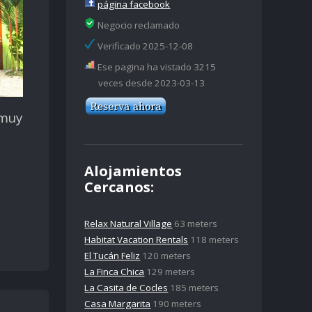
página facebook
Negocio reclamado
Verificado 2025-12-08
Ese pagina ha vistado 3215
veces desde 2023-03-13
 muy
Alojamientos
Cercanos:
Relax Natural Village
63 meters
Habitat Vacation Rentals
118 meters
El Tucán Feliz
120 meters
La Finca Chica
129 meters
La Casita de Cocles
185 meters
Casa Margarita
190 meters