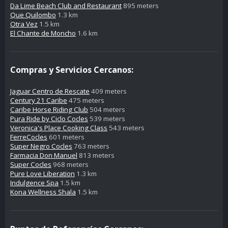
Da Lime Beach Club and Restaurant
895 meters
Que Quilombo
1.3 km
Otra Vez
1.5 km
El Chante de Moncho
1.6 km
Compras y Servicios Cercanos:
Jaguar Centro de Rescate
409 meters
Century 21 Caribe
475 meters
Caribe Horse Riding Club
504 meters
Pura Ride by Ciclo Cocles
539 meters
Veronica's Place Cooking Class
543 meters
FerreCocles
601 meters
Super Negro Cocles
763 meters
Farmacia Don Manuel
813 meters
Super Cocles
968 meters
Pure Love Liberation
1.3 km
Indulgence Spa
1.5 km
Kona Wellness Shala
1.5 km