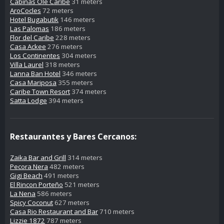
Cabinas Ole Caribe
31 meters
AroCocles
72 meters
Hotel Bugabutik
146 meters
Las Palomas
186 meters
Flor del Caribe
228 meters
Casa Ackee
276 meters
Los Continentes
304 meters
Villa Laurel
318 meters
Lanna Ban Hotel
346 meters
Casa Mariposa
355 meters
Caribe Town Resort
374 meters
Satta Lodge
394 meters
Restaurantes y Bares Cercanos:
Zaika Bar and Grill
314 meters
Pecora Nera
482 meters
Gigi Beach
491 meters
El Rincon Porteño
521 meters
La Nena
586 meters
Spicy Coconut
627 meters
Casa Rio Restaurant and Bar
710 meters
Lizzie 1872
787 meters