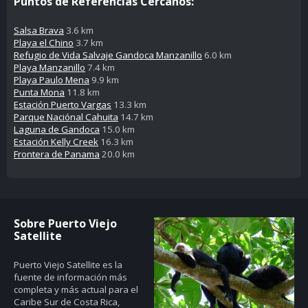
Puntos de Referencías Cercanos:
Salsa Brava
3.6 km
Playa el Chino
3.7 km
Refugio de Vida Salvaje Gandoca Manzanillo
6.0 km
Playa Manzanillo
7.4 km
Playa Paulo Mena
9.9 km
Punta Mona
11.8 km
Estación Puerto Vargas
13.3 km
Parque Naciónal Cahuita
14.7 km
Laguna de Gandoca
15.0 km
Estación Kelly Creek
16.3 km
Frontera de Panama
20.0 km
Sobre Puerto Viejo
Satellite
Puerto Viejo Satellite es la
fuente de información más
completa y más actual para el
Caribe Sur de Costa Rica,