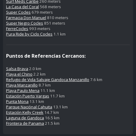
Surf Meds Caribe
260 meters
La Casa del Coral
568 meters
Super Cocles
679 meters
Farmacia Don Manuel
810 meters
Super Negro Cocles
851 meters
FerreCocles
993 meters
Pura Ride by Ciclo Cocles
1.1 km
Puntos de Referencías Cercanos:
Salsa Brava
2.0 km
Playa el Chino
2.2 km
Refugio de Vida Salvaje Gandoca Manzanillo
7.6 km
Playa Manzanillo
8.7 km
Playa Paulo Mena
11.1 km
Estación Puerto Vargas
11.7 km
Punta Mona
13.1 km
Parque Naciónal Cahuita
13.1 km
Estación Kelly Creek
14.7 km
Laguna de Gandoca
16.5 km
Frontera de Panama
21.5 km