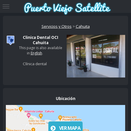
Servicios y Otros
>
Cahuita
Clinica Dental OCI
Cahuita
This page is also available
in
English
.
Clínica dental
Ubicación
VER MAPA