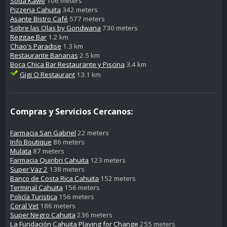
Soda Kawe
106 meters
Pizzeria Cahuita
342 meters
Asante Bistro Café
577 meters
Sobre las Olas by Gondwana
730 meters
Reggae Bar
1.2 km
Chao's Paradise
1.3 km
Restaurante Bananas
2.5 km
Boca Chica Bar Restaurante y Piscina
3.4 km
Gigi O Restaurant
13.1 km
Compras y Servicios Cercanos:
Farmacia San Gabriel
22 meters
Info Boutique
86 meters
Mulata
87 meters
Farmacia Quiribri Cahuita
123 meters
Super Vaz 2
138 meters
Banco de Costa Rica Cahuita
152 meters
Terminal Cahuita
156 meters
Policía Turistica
156 meters
Coral Vet
186 meters
Super Negro Cahuita
236 meters
La Fundación Cahuita Playing for Change
255 meters