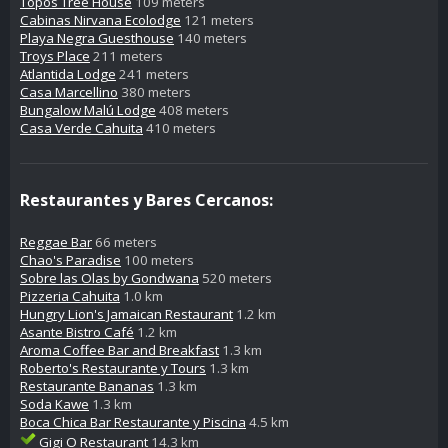
Topos Tree House
109 meters
Cabinas Nirvana Ecolodge
121 meters
Playa Negra Guesthouse
140 meters
Troys Place
211 meters
Atlantida Lodge
241 meters
Casa Marcellino
380 meters
Bungalow Malú Lodge
408 meters
Casa Verde Cahuita
410 meters
Restaurantes y Bares Cercanos:
Reggae Bar
66 meters
Chao's Paradise
100 meters
Sobre las Olas by Gondwana
520 meters
Pizzeria Cahuita
1.0 km
Hungry Lion's Jamaican Restaurant
1.2 km
Asante Bistro Café
1.2 km
Aroma Coffee Bar and Breakfast
1.3 km
Roberto's Restaurante y Tours
1.3 km
Restaurante Bananas
1.3 km
Soda Kawe
1.3 km
Boca Chica Bar Restaurante y Piscina
4.5 km
Gigi O Restaurant
14.3 km