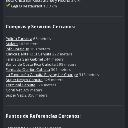
Boca Chica Bar Restaurante y Piscina
3.6 km
Gigi O Restaurant
13.3 km
Compras y Servicios Cercanos:
Policía Turistica
66 meters
Mulata
163 meters
Info Boutique
163 meters
Clinica Dental OCI Cahuita
222 meters
Farmacia San Gabriel
244 meters
Banco de Costa Rica Cahuita
298 meters
Farmacia Quiribri Cahuita
301 meters
La Fundación Cahuita Playing for Change
313 meters
Super Negro Cahuita
325 meters
Terminal Cahuita
326 meters
Coral Vet
329 meters
Super Vaz 2
350 meters
Puntos de Referencías Cercanos:
Estación Kelly Creek
444 meters