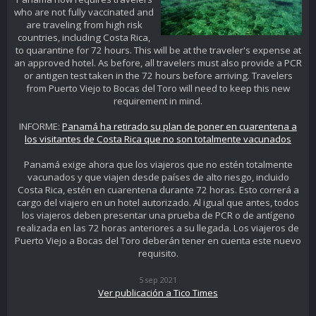
who are not fully vaccinated and
are traveling from high risk
countries, including Costa Rica,
to quarantine for 72 hours. This will be at the traveler's expense at
an approved hotel. As before, all travelers must also provide a PCR
or antigen test taken in the 72 hours before arriving. Travelers
from Puerto Viejo to Bocas del Toro will need to keep this new
requirement in mind.
INFORME:
Panamá ha retirado su plan de poner en cuarentena a
los visitantes de Costa Rica que no son totalmente vacunados
Panamá exige ahora que los viajeros que no estén totalmente
vacunados y que viajen desde países de alto riesgo, incluido
Costa Rica, estén en cuarentena durante 72 horas. Esto correrá a
cargo del viajero en un hotel autorizado. Al igual que antes, todos
los viajeros deben presentar una prueba de PCR o de antígeno
realizada en las 72 horas anteriores a su llegada. Los viajeros de
Puerto Viejo a Bocas del Toro deberán tener en cuenta este nuevo
requisito.
5 sep 2021
Ver publicación a Tico Times