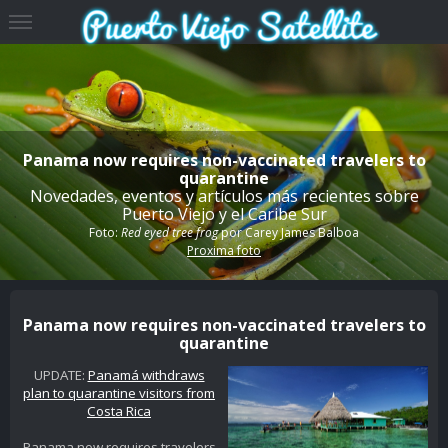
Panama now requires non-vaccinated travelers to
quarantine
Novedades, eventos y artículos más recientes sobre
Puerto Viejo y el Caribe Sur
Foto:
Red eyed tree frog
por
Carey James Balboa
Proxima foto
Panama now requires non-vaccinated travelers to
quarantine
UPDATE:
Panamá withdraws
plan to quarantine visitors from
Costa Rica
Panama now requires travelers